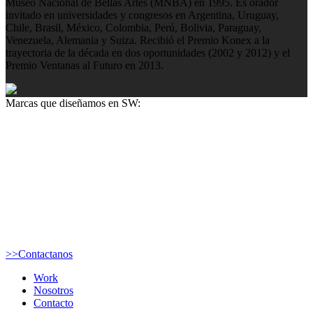
Museo Nacional de Bellas Artes (MNBA) en 1995. Es orador
invitado en universidades y congresos en Argentina, Uruguay,
Chile, Brasil, México, Colombia, Perú, Bolivia, Paraguay,
Venezuela, Alemania y Suiza. Recibió el Premio Konex a la
trayectoria de la década en dos oportunidades (2002 y 2012) y el
Premio Ventanas al Futuro en 2013.
Marcas que diseñamos en SW:
>>Contactanos
Work
Nosotros
Contacto