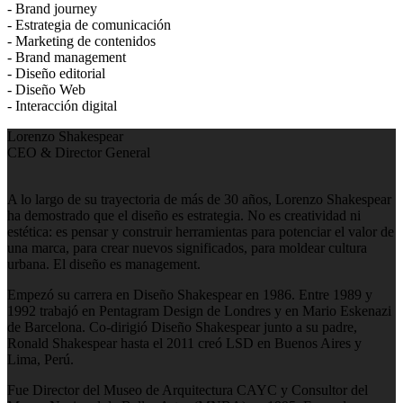
- Brand journey
- Estrategia de comunicación
- Marketing de contenidos
- Brand management
- Diseño editorial
- Diseño Web
- Interacción digital
Lorenzo Shakespear
CEO & Director General
A lo largo de su trayectoria de más de 30 años, Lorenzo Shakespear
ha demostrado que el diseño es estrategia. No es creatividad ni
estética: es pensar y construir herramientas para potenciar el valor de
una marca, para crear nuevos significados, para moldear cultura
urbana. El diseño es management.
Empezó su carrera en Diseño Shakespear en 1986. Entre 1989 y
1992 trabajó en Pentagram Design de Londres y en Mario Eskenazi
de Barcelona. Co-dirigió Diseño Shakespear junto a su padre,
Ronald Shakespear hasta el 2011 creó LSD en Buenos Aires y
Lima, Perú.
Fue Director del Museo de Arquitectura CAYC y Consultor del